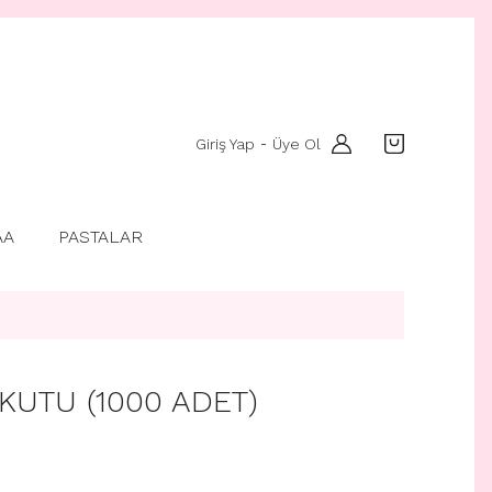
Giriş Yap
Üye Ol
-
AA
PASTALAR
 KUTU (1000 ADET)